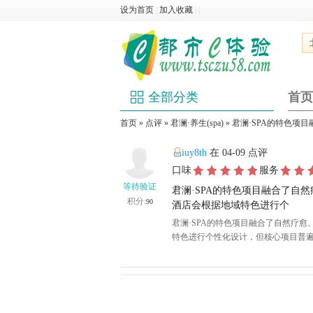
设为首页
|
加入收藏
|
|
全部分类
首页
首页
»
点评
»
君澜·养生(spa)
» ‌君澜·SPA‌的
iuy8th
在 04-09 点评
口味
服务
等待验证
‌君澜·SPA‌的特色项目融合
积分:
90
酒店会根据地域特色进行个
‌君澜·SPA‌的特色项目融合了自然
特色进行个性化设计，但核心项目普