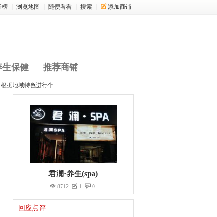
行榜
|
浏览地图
|
随便看看
|
搜索
|
添加商铺
养生保健
推荐商铺
会根据地域特色进行个
君澜·养生(spa)
8712
1
0
回应点评