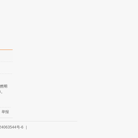
不然明
棒。
举报
4063544号-6
|