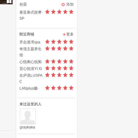
1
分店
添加
泰亚泰式按摩·
SP
附近商铺
更多
齐合港湾spa
奇境主题养生
馆
心悦阁心悦阁
宜心悦境YI XI
在庐境LUSPA
C
LANplus蘭·
来过这里的人
graykaka