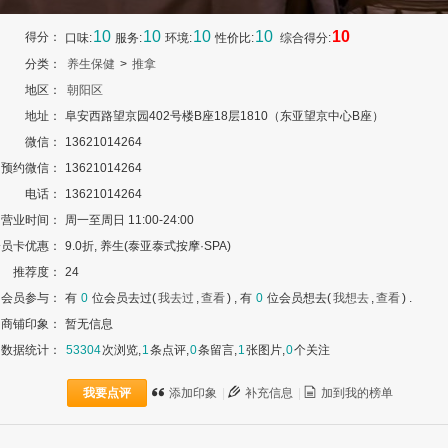
10
10
10
10
10
得分：
口味:
服务:
环境:
性价比:
综合得分:
分类：
养生保健
>
推拿
地区：
朝阳区
地址：
阜安西路望京园402号楼B座18层1810（东亚望京中心B座）
微信：
13621014264
预约微信：
13621014264
电话：
13621014264
营业时间：
周一至周日 11:00-24:00
会员卡优惠：
9.0折, 养生(泰亚泰式按摩·SPA)
推荐度：
24
会员参与：
有
0
位会员去过(
我去过
,
查看
) , 有
0
位会员想去(
我想去
,
查看
) .
商铺印象：
暂无信息
数据统计：
53304
次浏览,
1
条点评,
0
条留言,
1
张图片,
0
个关注
我要点评
添加印象
|
补充信息
|
加到我的榜单