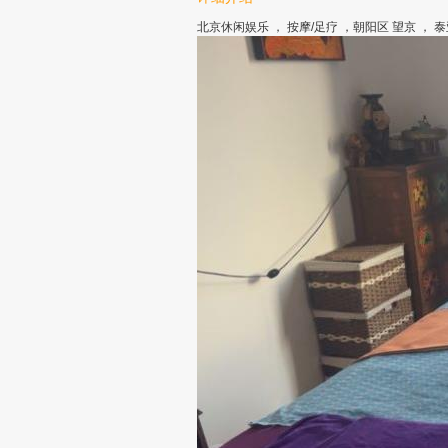
北京休闲娱乐 ， 按摩/足疗 ，朝阳区 望京 ， 