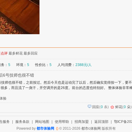
新点评
最多鲜花
最多回应
服务：
5
环境：
5
性价比：
5
人均消费：
2388元/人
后6号技师也很不错
号技师也很不错，之前按过。然后今天也是运动完了以后，然后确实觉得按一下，要
很多，而且流了一身汗，开空调开的是26度。前台的态度也特别好。 整体体验非常
体验
回应
(
0
条)
鲜花
(
0
朵
)
告服务
|
服务条款
|
网站地图
|
使用帮助
|
招商加盟
|
返回顶部
|
鄂ICP备202
Powered by
都市体验网
()
© 2011-2026
都市c体验网
版权所有