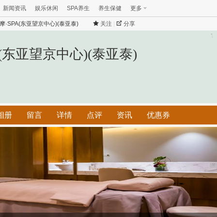
新闻资讯
娱乐休闲
SPA养生
养生保健
更多
·SPA(东亚望京中心)(泰亚泰)
关注
|
分享
(东亚望京中心)(泰亚泰)
相册
留言
详情
点评
资讯
优惠券