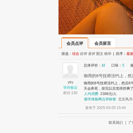
会员点评
会员留言
筛选：
综合
好评
差评
图文
精华
| 排序：
最
总体评价：
好
口味：
5
御用的8号技师没约上，然
ytry
御用的8号技师没约上，然后6
等待验证
天会疼死，按完以后觉得舒爽了
积分:
130
人均消费:
2388元/人
都市体验网点评标签:
北京风月
发布于 2025-03-05 15:44
联系我们
|
广