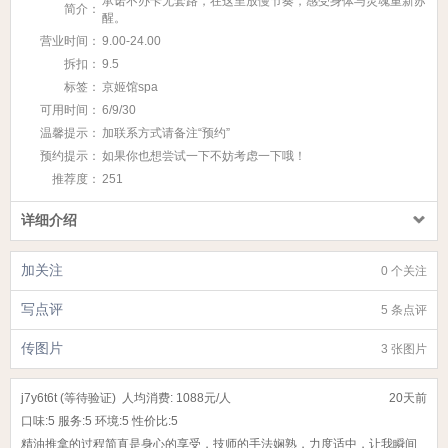
承诺不办卡无套路，在这里放慢节奏，感受身体与灵魂重新苏
简介：
醒。
营业时间：
9.00-24.00
拆扣：
9.5
标签：
京姬馆spa
可用时间：
6/9/30
温馨提示：
加联系方式请备注“预约”
预约提示：
如果你也想尝试一下不妨考虑一下哦！
推荐度：
251
详细介绍
加关注
0 个关注
写点评
5 条点评
传图片
3 张图片
j7y6t6t (等待验证)
人均消费: 1088元/人
20天前
口味:
5
服务:
5
环境:
5
性价比:
5
精油推拿的过程简直是身心的享受，技师的手法娴熟，力度适中，让我瞬间