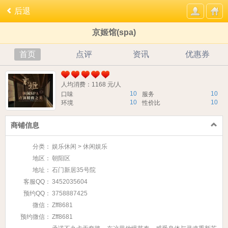
后退
京姬馆(spa)
首页
点评
资讯
优惠券
人均消费：1168 元/人
10
10
口味
服务
10
10
环境
性价比
商铺信息
分类：
娱乐休闲 > 休闲娱乐
地区：
朝阳区
地址：
石门新居35号院
客服QQ：
3452035604
预约QQ：
3758887425
微信：
Zff8681
预约微信：
Zff8681