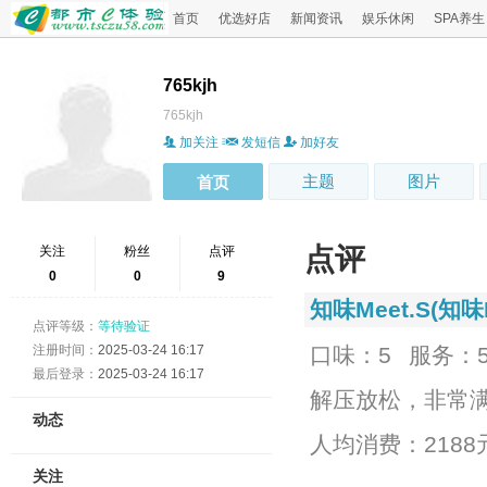
首页
优选好店
新闻资讯
娱乐休闲
SPA养生
765kjh
765kjh
加关注
发短信
加好友
主题
图片
首页
点评
关注
粉丝
点评
0
0
9
知味Meet.S(知味M
点评等级：
等待验证
注册时间：
2025-03-24 16:17
口味：5
服务：
最后登录：
2025-03-24 16:17
解压放松，非常
动态
人均消费：2188
关注