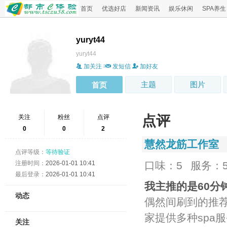
首页
优选好店
新闻资讯
娱乐休闲
SPA养生
yuryt44
yuryt44
加关注
发短信
加好友
主题
图片
首页
点评
关注
粉丝
点评
0
0
2
慧然龙筋工作室
点评等级：
等待验证
注册时间：
2026-01-01 10:41
口味：5
服务：
最后登录：
2026-01-01 10:41
我主推的是60分
动态
偶然间刷到的推
家提供多种spa
关注