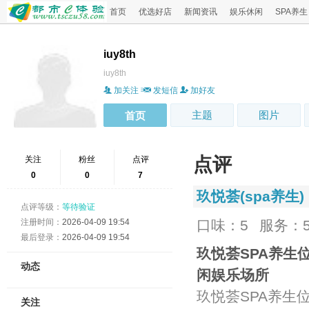
首页
优选好店
新闻资讯
娱乐休闲
SPA养生
iuy8th
iuy8th
加关注
发短信
加好友
主题
图片
首页
点评
关注
粉丝
点评
0
0
7
玖悦荟(spa养生)
点评等级：
等待验证
注册时间：
2026-04-09 19:54
口味：5
服务：
最后登录：
2026-04-09 19:54
玖悦荟SPA养生
动态
闲娱乐场所
玖悦荟SPA养生
关注