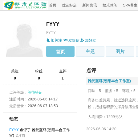
首页
优选好店
新闻资讯
娱乐休闲
SPA养生
FYYY
FYYY
加关注
发短信
加好友
主题
图片
首页
点评
关注
粉丝
点评
0
0
1
雅梵至尊(朝阳丰台工作室)
口味：5
服务：5
环境：5
点评等级：
等待验证
注册时间：
2026-06-06 14:17
商务出差劳累，就近选择这家
最后登录：
2026-06-07 18:53
松，把赶路积攒的浑身酸痛全
人均消费：1299元/人
动态
2026-06-06 14:20
FYYY
点评了 雅梵至尊(朝阳丰台工作
室)
2月前