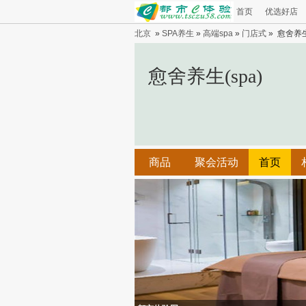
首页
优选好店
北京
»
SPA养生
»
高端spa
»
门店式
» 愈舍养生
愈舍养生(spa)
商品
聚会活动
首页