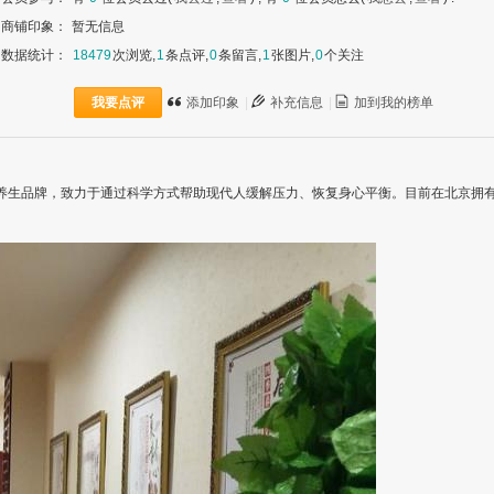
商铺印象：
暂无信息
数据统计：
18479
次浏览,
1
条点评,
0
条留言,
1
张图片,
0
个关注
我要点评
添加印象
|
补充信息
|
加到我的榜单
的高端养生品牌，致力于通过科学方式帮助现代人缓解压力、恢复身心平衡。目前在北京拥