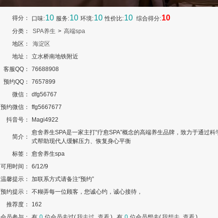
10
10
10
10
10
得分：
口味:
服务:
环境:
性价比:
综合得分:
分类：
SPA养生
>
高端spa
地区：
海淀区
地址：
立水桥南地铁附近
客服QQ：
76688908
预约QQ：
7657899
微信：
dfg56767
预约微信：
ffg5667677
抖音号：
Magi4922
愈舍养生SPA‌是一家主打“疗愈SPA”概念的高端养生品牌，致力于通过科
简介：
式帮助现代人缓解压力、恢复身心平衡
标签：
愈舍养生spa
可用时间：
6/12/9
温馨提示：
加联系方式请备注“预约”
预约提示：
不糊弄每一位顾客，您诚心约，诚心接待，
推荐度：
162
会员参与：
有
0
位会员去过(
我去过
,
查看
) , 有
0
位会员想去(
我想去
,
查看
) .