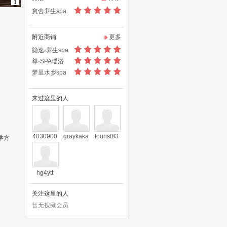
1
愈舍养生spa
附近商铺
更多
隐逸·养生spa
尊·SPA瑶浴
梦里水乡spa
来过这里的人
4030900
graykaka
tourist83
学方
61
hg4ytt
关注这里的人
暂无搜藏会员