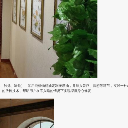
觉、触觉、味觉），采用纯植物精油定制按摩油，并融入音疗、冥想等环节，实践一种名
睡眠深度休息）的放松技术，帮助用户在不入睡的情况下实现深度身心修复.