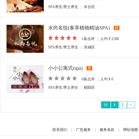
SPA养生/男士养生
|
丰台区
水尚名悦(泰享植物精油SPA)
荐
1
条点评
|
人均
¥ 2188
SPA养生/男士养生
|
东城区
小小公寓式(spa)
荐
0
条点评
|
人均
¥ 0
SPA养生/男士养生
|
朝阳区
18
1
2
>
联系我们
|
广告服务
|
服务条款
|
网站地图