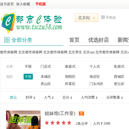
设为首页
|
加入收藏
|
|
|
手机版
北京站
手机站
全部分类
首页
优选好店
新闻
都市体验网 北京都市体验网 北京都市体验网 北京养生 北京spa 北市都市体验网 北京
分类:
不限
门店式
家庭式
个人式
私密式
地区:
不限
东城区
朝阳区
海淀区
西城区
房山区
怀柔区
门头沟区
密云区
默认
|
好评
|
人气
|
总分
|
人均消费
|
点评数量
姐妹馆(工作室)
荐
2
条点评
|
人均
¥ 1000