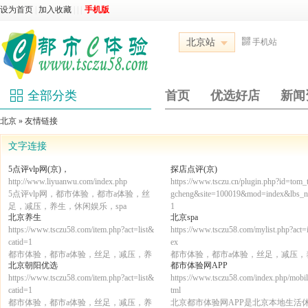
设为首页
|
加入收藏
|
|
|
手机版
北京站
手机站
全部分类
首页
优选好店
新闻
北京
»
友情链接
文字连接
5点评vlp网(京)，
探店点评(京)
http://www.liyuanwu.com/index.php
https://www.tsczu.cn/plugin.php?id=tom_
5点评vlp网，都市体验，都市a体验，丝
gcheng&site=100019&mod=index&lbs_
足，减压，养生，休闲娱乐，spa
1
北京养生
北京spa
都市体验，都市a体验，丝足，减压，
https://www.tsczu58.com/item.php?act=list&
https://www.tsczu58.com/mylist.php?act=
生，休闲娱乐，spa，5点评vlp网
catid=1
ex
都市体验，都市a体验，丝足，减压，养
都市体验，都市a体验，丝足，减压，
北京朝阳优选
都市体验网APP
生，休闲娱乐，spa，5点评vlp网
生，休闲娱乐，spa，5点评vlp网
https://www.tsczu58.com/item.php?act=list&
https://www.tsczu58.com/index.php/mobil
catid=1
tml
都市体验，都市a体验，丝足，减压，养
北京都市体验网APP是北京本地生活