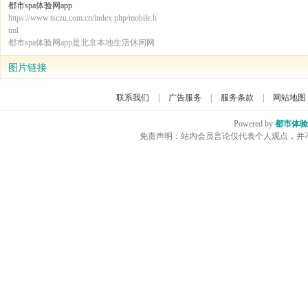
都市spa体验网app
生，休闲娱乐，spa，5点评vlp网
网站,致力于提供北京桑拿休闲会所、
https://www.tsczu.com.cn/index.php/mobile.h
生会馆、水疗汗蒸、spa会所、足疗会
tml
所、ktv酒吧、等优选好店推荐服务信
都市spa体验网app是北京本地生活休闲网
平台！
站,致力于提供北京桑拿休闲会所、养生
会馆、水疗汗蒸、spa会所、足疗会所、k
图片链接
tv酒吧、等优选好店推荐服务信息平台！
联系我们
|
广告服务
|
服务条款
|
网站地图
Powered by
都市体验
免责声明：站内会员言论仅代表个人观点，并