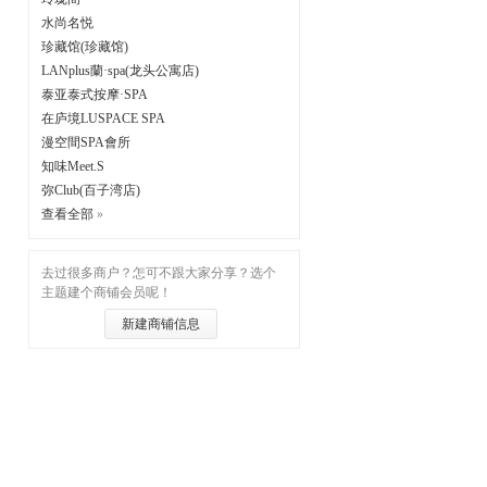
水尚名悦
珍藏馆(珍藏馆)
LANplus蘭·spa(龙头公寓店)
泰亚泰式按摩·SPA
在庐境LUSPACE SPA
漫空間SPA會所
知味Meet.S
弥Club(百子湾店)
查看全部
»
去过很多商户？怎可不跟大家分享？选个
主题建个商铺会员呢！
新建商铺信息