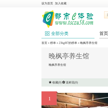
设为首页
|
加入收藏
|
|
全部分类
首页
首页
»
榜单
»
23hgf87的榜单
» 晚枫亭养生馆
晚枫亭养生馆
晚枫亭养生馆
收藏(
0
)
送鲜花(
0
)
1