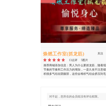
焕燃工作室(抓龙筋)
关注
13点评
5图片
推荐商铺添加信息：男人为什么要抓龙筋，随着现
节奏的节奏和工作压力的增加，一是久坐不注意锻
积很多气结在阴腹部，这些会堆积气结会挤压到毛
影响睾丸血液循环导致硬的慢、精子量小、活力不
一类抓龙筋效果明显。对于有前列腺炎者，前列腺
龙筋按摩的其中一个部位，按摩可以帮助引流前列
出炎性物质，从而达到解除前列腺分泌液郁积，改
循环，促使炎症吸收和消退的效果。
对不起，您所在的会员组没有评论权限。