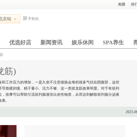
相册
|
排
北京站
手机站
优选好店
新闻资讯
娱乐休闲
SPA养生
)
龙筋)
奏和工作压力的增加，一是久坐不注意锻炼会堆积很多气结在阴腹部，这些
环导致硬的慢、精子量小、活力不够、这一类抓龙筋效果明显。对于有前列
位，按摩可以帮助引流前列腺液排出炎性物质，从而达到解除前列腺分泌液
效果。
2025-