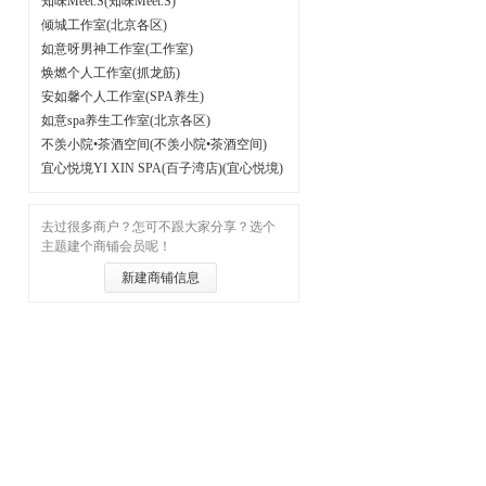
知味Meet.S(知味Meet.S)
倾城工作室(北京各区)
如意呀男神工作室(工作室)
焕燃个人工作室(抓龙筋)
安如馨个人工作室(SPA养生)
如意spa养生工作室(北京各区)
不羡小院•茶酒空间(不羡小院•茶酒空间)
宜心悦境YI XIN SPA(百子湾店)(宜心悦境)
去过很多商户？怎可不跟大家分享？选个
主题建个商铺会员呢！
新建商铺信息