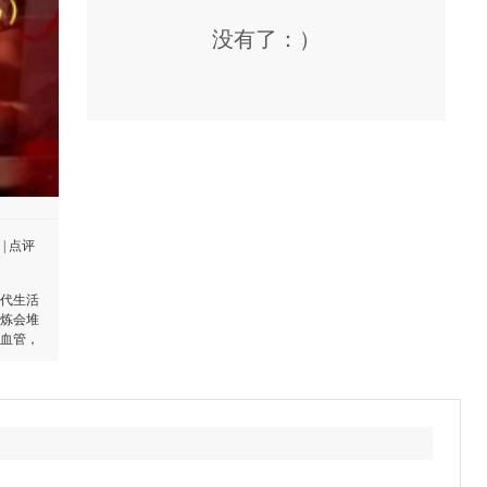
没有了：）
|
点评
代生活
炼会堆
血管，
够、这
又是抓
腺液排
善血液