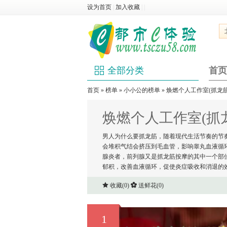
设为首页
|
加入收藏
|
|
全部分类
首页
首页
»
榜单
»
小小公的榜单
» 焕燃个人工作室(抓龙筋
焕燃个人工作室(抓
男人为什么要抓龙筋，随着现代生活节奏的节
会堆积气结会挤压到毛血管，影响睾丸血液循
腺炎者，前列腺又是抓龙筋按摩的其中一个部
郁积，改善血液循环，促使炎症吸收和消退的
收藏(
0
)
送鲜花(
0
)
1