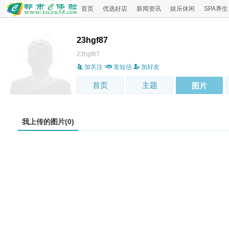
首页
优选好店
新闻资讯
娱乐休闲
SPA养生
23hgf87
23hgf87
加关注
发短信
加好友
首页
主题
图片
我上传的图片(0)