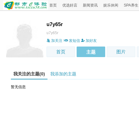
首页
优选好店
新闻资讯
娱乐休闲
SPA养生
u7y65r
u7y65r
加关注
发短信
加好友
首页
图片
主题
我关注的主题(0)
我添加的主题
暂无信息