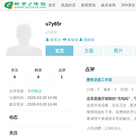
首页
优选好店
新闻资讯
娱乐休闲
SPA养生
u7y65r
u7y65r
加关注
发短信
加好友
主题
图片
首页
点评
关注
粉丝
点评
0
0
1
慧然龙筋工作室
口味：5
服务：5
环境：5
点评等级：
等待验证
注册时间：
2026-03-20 14:46
这里是抛开烦恼的“充电站”，
最后登录：
2026-03-20 14:46
这里环境温馨，安全卫生，配
慢慢得放松下来。按摩师的手
动态
番调理下来感觉非常的解压。感
人均消费：1288元/人
关注