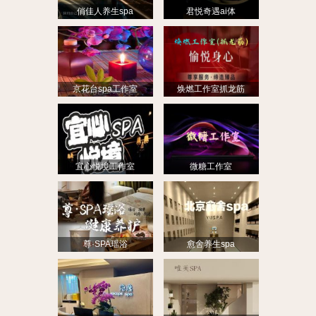
俏佳人养生spa
君悦奇遇ai体
京花台spa工作室
焕燃工作室抓龙筋
宜心悦境工作室
微糖工作室
尊·SPA瑶浴
愈舍养生spa