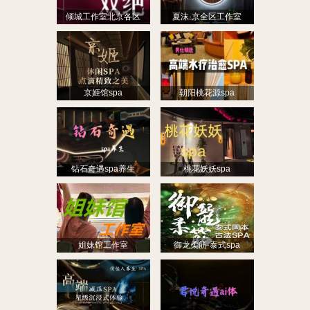
倾城工作室北京各区
夏沫·京全区工作室
京姬馆spa
朝阳桃花源spa
钻石奇遇spa养生
桃花妖妖spa
姐妹馆工作室
御龙柔筋·泰式spa